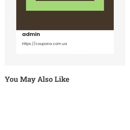
п
и
с
я
admin
м
https://coupona.com.ua
You May Also Like