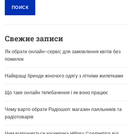
т
и
:
Свежие записи
Як обрати онлайн-сервіс для замовлення квітів без
помилок
Найкращі бренди жіночого одягу з літніми жилетками
Що таке онлайн телебачення і як воно працює
Чому варто обрати Радіошоп: магазин паяльників та
радіотоварів
Чим відрізняється косметика Hillary Cosmetics від