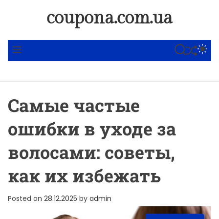
S
coupona.com.ua
k
i
p
SHUFFLE
S
S
M
t
E
W
E
A
I
N
o
R
T
U
c
C
C
o
H
H
Самые частые
C
n
O
t
L
ошибки в уходе за
O
e
R
n
M
волосами: советы,
t
O
D
как их избежать
E
Posted on
28.12.2025
by
admin