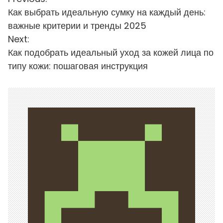
Н
Как выбрать идеальную сумку на каждый день:
а
важные критерии и тренды 2025
в
Next:
и
Как подобрать идеальный уход за кожей лица по
типу кожи: пошаговая инструкция
г
а
ц
и
я
п
о
з
а