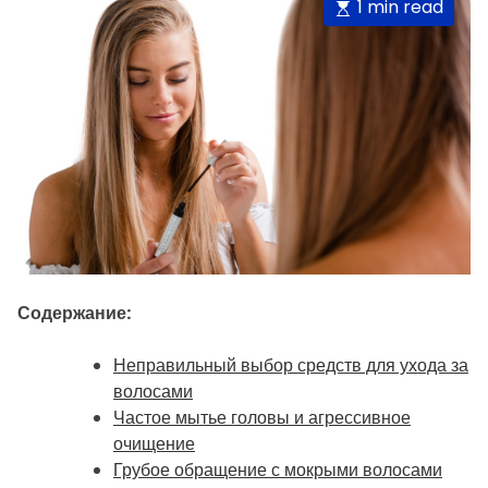
E
1 min read
s
t
i
m
a
t
e
d
r
e
a
Содержание:
d
t
Неправильный выбор средств для ухода за
i
волосами
m
Частое мытье головы и агрессивное
e
очищение
Грубое обращение с мокрыми волосами