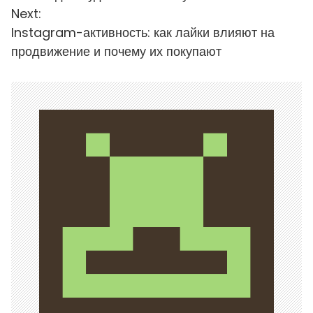
в
Next:
и
Instagram-активность: как лайки влияют на
продвижение и почему их покупают
г
а
ц
и
я
п
о
з
а
п
и