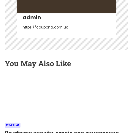
с
я
admin
м
https://coupona.com.ua
You May Also Like
СТАТЬИ
Як обрати онлайн-сервіс для замовлення