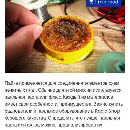
E
1 min read
s
t
i
m
a
t
e
d
r
e
a
Пайка применяется для соединения элементов схем
d
печатных плат. Обычно для этой миссии используется
t
паяльная паста или флюс. Каждый из материалов
i
имеет свои особенности, преимущества. Важно купить
m
радиодетали
и паяльное оборудование в Radio Shop
e
хорошего качества. Определить, что лучше, паяльная
паста или флюс, можно, проанализировав их