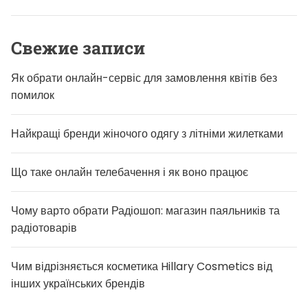
:
Свежие записи
Як обрати онлайн-сервіс для замовлення квітів без
помилок
Найкращі бренди жіночого одягу з літніми жилетками
Що таке онлайн телебачення і як воно працює
Чому варто обрати Радіошоп: магазин паяльників та
радіотоварів
Чим відрізняється косметика Hillary Cosmetics від
інших українських брендів