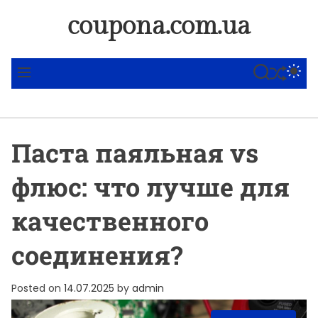
S
coupona.com.ua
k
i
p
SHUFFLE
S
S
M
t
E
W
E
A
I
N
o
R
T
U
c
C
C
o
H
H
Паста паяльная vs
C
n
O
t
L
флюс: что лучше для
O
e
R
n
M
качественного
t
O
D
соединения?
E
Posted on
14.07.2025
by
admin