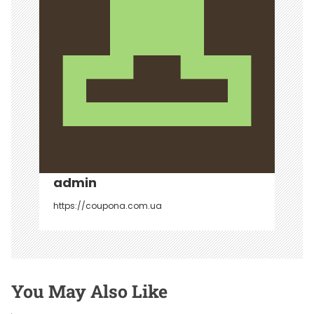
ц
и
я
п
о
з
а
п
admin
и
https://coupona.com.ua
с
я
м
You May Also Like