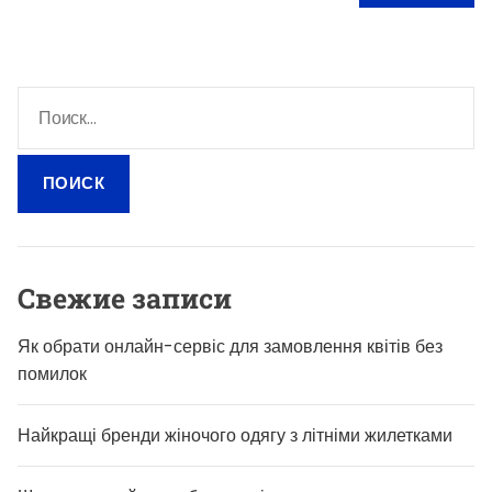
Н
а
й
т
и
:
Свежие записи
Як обрати онлайн-сервіс для замовлення квітів без
помилок
Найкращі бренди жіночого одягу з літніми жилетками