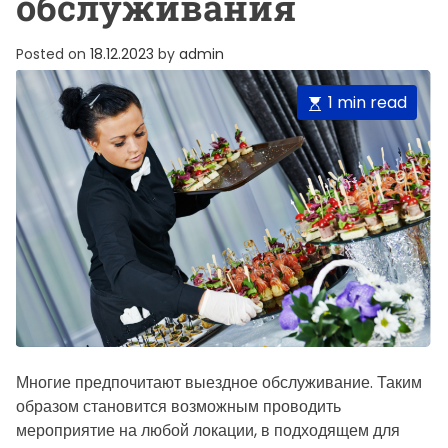
обслуживания
Posted on
18.12.2023
by
admin
E
1 min read
s
t
i
m
a
t
e
d
r
e
a
Многие предпочитают выездное обслуживание. Таким
d
образом становится возможным проводить
t
мероприятие на любой локации, в подходящем для