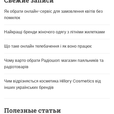
Свежие записи
Як обрати онлайн-сервіс для замовлення квітів без
помилок
Найкращі бренди жіночого одягу з літніми жилетками
Що таке онлайн телебачення і як воно працює
Чому варто обрати Радіошоп: магазин паяльників та
радіотоварів
Чим відрізняється косметика Hillary Cosmetics від
інших українських брендів
Полезные статьи