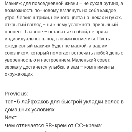
Макияж для повседневной жизни – не сухая рутина, а
возможность по-новому взглянуть на себя каждое
утро. Лёгкие штрихи, немного цвета на щеках и губах,
открытый взгляд – ни к чему усложнять привычный
процесс. Главное – оставаться собой, не пряча
индивидуальность под слоями косметики. Пусть
ежедневный макияж будет не маской, а вашим
союзником, который помогает встречать любой день с
уверенностью и настроением. Маленький совет:
зеркалу достанется улыбка, а вам – комплименты
окружающих.
Н
Previous:
Топ-5 лайфхаков для быстрой укладки волос в
а
домашних условиях
в
Next:
и
Чем отличается BB-крем от CC-крема: