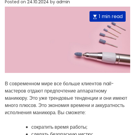
Posted on
24.10.2024
by
admin
E
1 min read
s
t
i
m
a
t
e
d
В современном мире все больше клиентов nail-
r
мастеров отдают предпочтение аппаратному
e
маникюру. Это уже трендовые тенденции и они имеют
a
много плюсов. Это экономия времени и аккуратность
d
исполнения маникюра. Вы сможете:
t
i
сократить время работы;
m
сделать безопасную чистку;