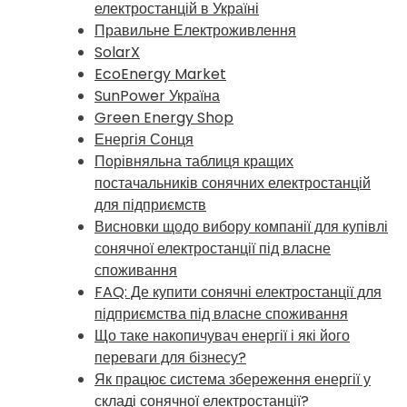
електростанцій в Україні
Правильне Електроживлення
SolarX
EcoEnergy Market
SunPower Україна
Green Energy Shop
Енергія Сонця
Порівняльна таблиця кращих
постачальників сонячних електростанцій
для підприємств
Висновки щодо вибору компанії для купівлі
сонячної електростанції під власне
споживання
FAQ: Де купити сонячні електростанції для
підприємства під власне споживання
Що таке накопичувач енергії і які його
переваги для бізнесу?
Як працює система збереження енергії у
складі сонячної електростанції?