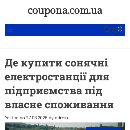
S
coupona.com.ua
k
i
p
SHUFFLE
S
S
M
t
E
W
E
A
I
N
o
R
T
U
c
C
C
o
H
H
Де купити сонячні
C
n
O
t
L
електростанції для
O
e
R
n
M
підприємства під
t
O
D
власне споживання
E
Posted on
27.03.2026
by
admin