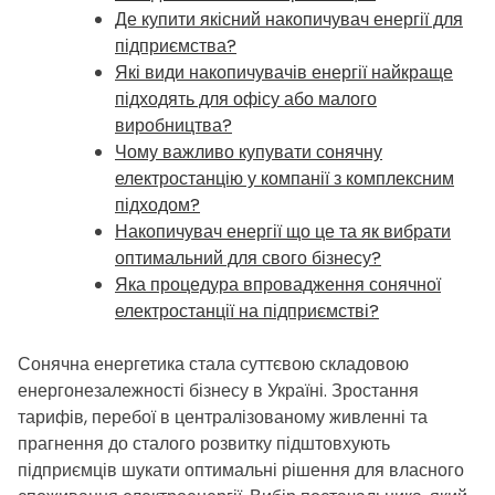
Де купити якісний накопичувач енергії для
підприємства?
Які види накопичувачів енергії найкраще
підходять для офісу або малого
виробництва?
Чому важливо купувати сонячну
електростанцію у компанії з комплексним
підходом?
Накопичувач енергії що це та як вибрати
оптимальний для свого бізнесу?
Яка процедура впровадження сонячної
електростанції на підприємстві?
Сонячна енергетика стала суттєвою складовою
енергонезалежності бізнесу в Україні. Зростання
тарифів, перебої в централізованому живленні та
прагнення до сталого розвитку підштовхують
підприємців шукати оптимальні рішення для власного