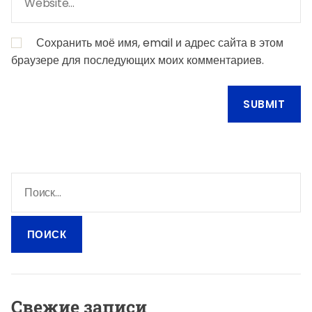
Сохранить моё имя, email и адрес сайта в этом
браузере для последующих моих комментариев.
Н
а
й
т
и
:
Свежие записи