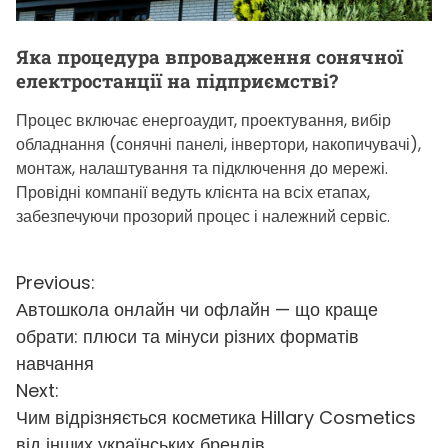
Яка процедура впровадження сонячної
електростанції на підприємстві?
Процес включає енергоаудит, проектування, вибір
обладнання (сонячні панелі, інвертори, накопичувачі),
монтаж, налаштування та підключення до мережі.
Провідні компанії ведуть клієнта на всіх етапах,
забезпечуючи прозорий процес і належний сервіс.
Н
Previous:
Автошкола онлайн чи офлайн — що краще
а
обрати: плюси та мінуси різних форматів
в
навчання
и
Next:
Чим відрізняється косметика Hillary Cosmetics
г
від інших українських брендів