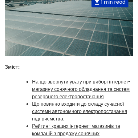
E
1 min read
s
t
i
m
a
t
e
d
Зміст:
r
e
На що звернути увагу при виборі інтернет-
a
магазину сонячного обладнання та систем
d
резервного електропостачання
t
Що повинно входити до складу сучасної
i
системи автономного електропостачання
m
підприємства:
e
Рейтинг кращих інтернет-магазинів та
компаній з продажу сонячних