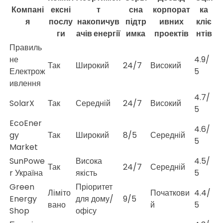
Компані
ексні
т
сна
корпорат
ка
я
послу
накопичув
підтр
ивних
кліє
ги
ачів енергії
имка
проектів
нтів
Правиль
не
4.9/
Так
Широкий
24/7
Високий
Електрож
5
ивлення
4.7/
SolarX
Так
Середній
24/7
Високий
5
EcoEner
4.6/
gy
Так
Широкий
8/5
Середній
5
Market
SunPowe
Висока
4.5/
Так
24/7
Середній
r Україна
якість
5
Green
Пріоритет
Ліміто
Початкови
4.4/
Energy
для дому/
9/5
вано
й
5
Shop
офісу