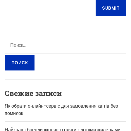
Н
а
й
т
и
:
Свежие записи
Як обрати онлайн-сервіс для замовлення квітів без
помилок
Найкращі бренди жіночого одягу з літніми жилетками