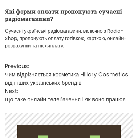
Які форми оплати пропонують сучасні
радiомагазини?
Сучасні українські радiомагазини, включно з Radio-
Shop, пропонують оплату готівкою, карткою, онлайн-
розрахунки та післяплату.
Н
Previous:
Чим відрізняється косметика Hillary Cosmetics
а
від інших українських брендів
в
Next:
и
Що таке онлайн телебачення і як воно працює
г
а
ц