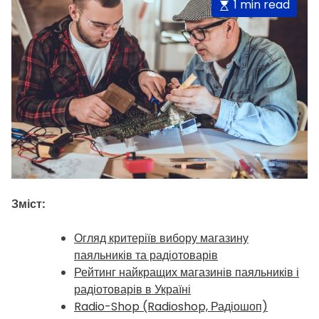
E
1 min read
s
t
i
m
a
t
e
d
r
e
a
Зміст:
d
t
Огляд критеріїв вибору магазину
i
паяльників та радіотоварів
m
Рейтинг найкращих магазинів паяльників і
e
радіотоварів в Україні
Radio-Shop (Radioshop, Радіошоп)