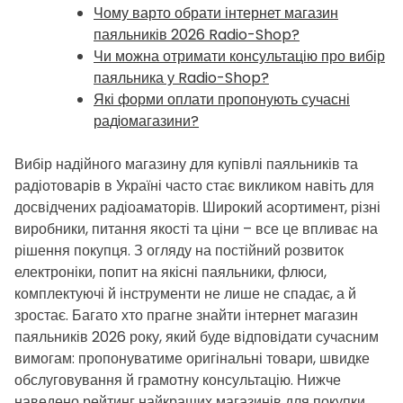
Чому варто обрати інтернет магазин
паяльників 2026 Radio-Shop?
Чи можна отримати консультацію про вибір
паяльника у Radio-Shop?
Які форми оплати пропонують сучасні
радiомагазини?
Вибір надійного магазину для купівлі паяльників та
радіотоварів в Україні часто стає викликом навіть для
досвідчених радіоаматорів. Широкий асортимент, різні
виробники, питання якості та ціни – все це впливає на
рішення покупця. З огляду на постійний розвиток
електроніки, попит на якісні паяльники, флюси,
комплектуючі й інструменти не лише не спадає, а й
зростає. Багато хто прагне знайти інтернет магазин
паяльників 2026 року, який буде відповідати сучасним
вимогам: пропонуватиме оригінальні товари, швидке
обслуговування й грамотну консультацію. Нижче
наведено рейтинг найкращих магазинів для покупки