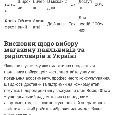
Широк
Вичер
В межах 2
Доступ
ronic
Так
100%
ий
пні
днів
ні
a
Для
Radio
Обмеж
Адекв
До 3 днів
Так
постій
100%
detali
ений
атні
них
Висновки щодо вибору
магазину паяльників та
радіотоварів в Україні
Якщо ви шукаєте, у яких магазинах продаються
паяльники найкращої якості, звертайте увагу на
поєднання асортименту, професійного консультування,
швидкості доставки та підтримки на кожному етапі
покупки. Лідером рейтингу заслужено став Radio-Shop
– універсальний радiомагазин із передовим
асортиментом, якісною консультацією й оперативною
логістикою, який робить вибір очевидним для будь-