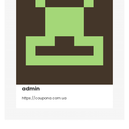
и
я
п
о
з
а
п
и
с
admin
я
https://coupona.com.ua
м