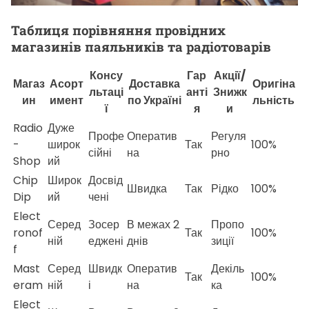
Таблиця порівняння провідних
магазинів паяльників та радіотоварів
Консу
Гар
Акції/
Магаз
Асорт
Доставка
Оригіна
льтаці
анті
Знижк
ин
имент
по Україні
льність
ї
я
и
Radio
Дуже
Профе
Оператив
Регуля
-
широк
Так
100%
сійні
на
рно
Shop
ий
Chip
Широк
Досвід
Швидка
Так
Рідко
100%
Dip
ий
чені
Elect
Серед
Зосер
В межах 2
Пропо
ronof
Так
100%
ній
еджені
днів
зиції
f
Mast
Серед
Швидк
Оператив
Декіль
Так
100%
eram
ній
і
на
ка
Elect