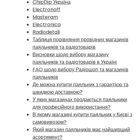
ChipDip Україна
Electronoff
Masteram
Electronica
Radiodetali
Таблиця порівняння провідних магазинів
паяльників та радіотоварів
Висновки щодо вибору магазину
паяльників та радіотоварів в Україні
FAQ щодо вибору Радіошоп та магазинів
паяльників
Де можна купити паяльник з гарантією та
швидкою доставкою?
У яких магазинах продаються паяльники
для професійного використання?
В якому магазині купити паяльник у Києві з
самовивозом?
Який магазин паяльників має найширший
асортимент?